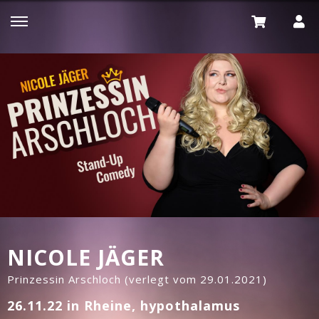
NICOLE JÄGER
Prinzessin Arschloch (verlegt vom 29.01.2021)
26.11.22 in Rheine, hypothalamus