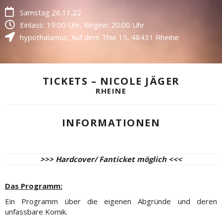
Samstag 26.11.22
Einlass: 19:00 Uhr, Beginn: 20:00 Uhr
hypothalamus
,
Auf dem Thie 15
,
48431
Rheine
TICKETS – NICOLE JÄGER
RHEINE
INFORMATIONEN
>>> Hardcover/ Fanticket möglich <<<
Das Programm:
Ein Programm über die eigenen Abgründe und deren
unfassbare Komik.