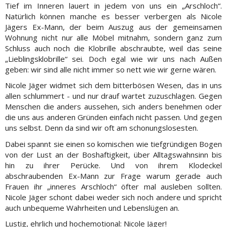
Tief im Inneren lauert in jedem von uns ein „Arschloch“.
Natürlich können manche es besser verbergen als Nicole
Jägers Ex-Mann, der beim Auszug aus der gemeinsamen
Wohnung nicht nur alle Möbel mitnahm, sondern ganz zum
Schluss auch noch die Klobrille abschraubte, weil das seine
„Lieblingsklobrille“ sei. Doch egal wie wir uns nach Außen
geben: wir sind alle nicht immer so nett wie wir gerne wären.
Nicole Jäger widmet sich dem bitterbösen Wesen, das in uns
allen schlummert - und nur drauf wartet zuzuschlagen. Gegen
Menschen die anders aussehen, sich anders benehmen oder
die uns aus anderen Gründen einfach nicht passen. Und gegen
uns selbst. Denn da sind wir oft am schonungslosesten.
Dabei spannt sie einen so komischen wie tiefgründigen Bogen
von der Lust an der Boshaftigkeit, über Alltagswahnsinn bis
hin zu ihrer Perücke. Und von ihrem Klodeckel
abschraubenden Ex-Mann zur Frage warum gerade auch
Frauen ihr „inneres Arschloch“ öfter mal ausleben sollten.
Nicole Jäger schont dabei weder sich noch andere und spricht
auch unbequeme Wahrheiten und Lebenslügen an.
Lustig, ehrlich und hochemotional: Nicole Jäger!