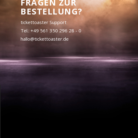
FRAGEN ZUR
BESTELLUNG?
tickettoaster Support
Tel.: +49 561 350 296 28 - 0
hallo@tickettoaster.de