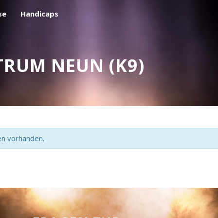
se
Handicaps
RUM NEUN (K9)
en vorhanden.