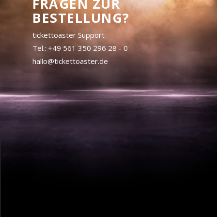
FRAGEN ZUR
BESTELLUNG?
tickettoaster Support
Tel.: +49 561 350 296 28 - 0
hallo@tickettoaster.de